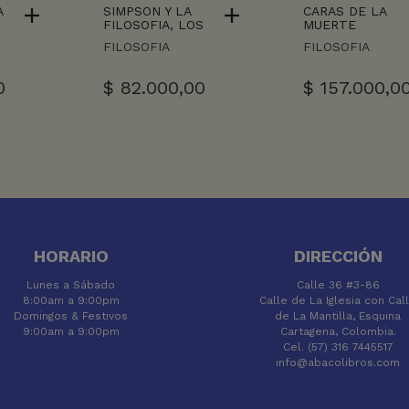
A
SIMPSON Y LA
CARAS DE LA
FILOSOFIA, LOS
MUERTE
FILOSOFIA
FILOSOFIA
0
$
82.000,00
$
157.000,0
HORARIO
DIRECCIÓN
Lunes a Sábado
Calle 36 #3-86
8:00am a 9:00pm
Calle de La Iglesia con Cal
Domingos & Festivos
de La Mantilla, Esquina
9:00am a 9:00pm
Cartagena, Colombia.
Cel. (57) 316 7445517
info@abacolibros.com