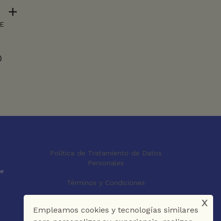
IE
0
Política de Tratamiento de Datos
Personales
le
Términos y Condiciones
x
Empleamos cookies y tecnologías similares