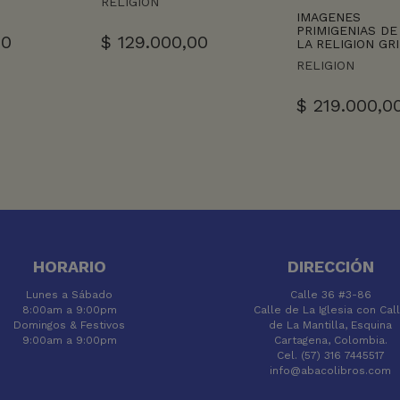
RELIGION
IMAGENES
PRIMIGENIAS DE
00
$
129.000,00
LA RELIGION GR
RELIGION
$
219.000,0
HORARIO
DIRECCIÓN
Lunes a Sábado
Calle 36 #3-86
8:00am a 9:00pm
Calle de La Iglesia con Cal
Domingos & Festivos
de La Mantilla, Esquina
9:00am a 9:00pm
Cartagena, Colombia.
Cel. (57) 316 7445517
info@abacolibros.com