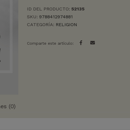
DIOS
ID DEL PRODUCTO:
52135
AL
MUNDO
SKU:
9788412974881
cantidad
CATEGORÍA:
RELIGION
Comparte este artículo:
es (0)