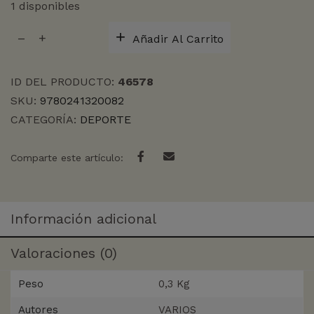
1 disponibles
EL
Añadir Al Carrito
LIBRO
DE
LA
ID DEL PRODUCTO:
46578
BICICLETA.
SKU:
9780241320082
LA
CATEGORÍA:
DEPORTE
HISTORIA
cantidad
Comparte este artículo:
Información adicional
Valoraciones (0)
Peso
0,3 Kg
Autores
VARIOS