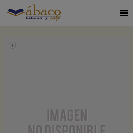
Menú Alterno
+