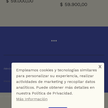
$
59.000,00
$
59.900,00
x
ÁBACO LIBROS Y CAFÉ © 2025 CARTAGENA DE INDIAS - COLOMBIA
Empleamos cookies y tecnologías similares
para personalizar su experiencia, realizar
actividades de marketing y recopilar datos
Inicio
Tienda
La Librería
Galería
Café
Contáctenos
analíticos. Puede obtener más detalles en
nuestra Política de Privacidad.
UA-151973273-1
Más Información