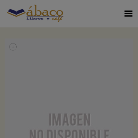
Menú Alterno
+