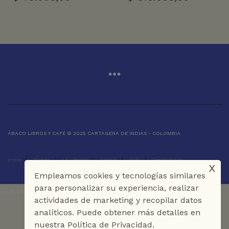
ÁBACO LIBROS Y CAFÉ © 2025 CARTAGENA DE INDIAS - COLOMBIA
Inicio
Tienda
La Librería
Galería
Café
Contáctenos
x
Empleamos cookies y tecnologías similares
para personalizar su experiencia, realizar
UA-151973273-1
actividades de marketing y recopilar datos
analíticos. Puede obtener más detalles en
nuestra Política de Privacidad.