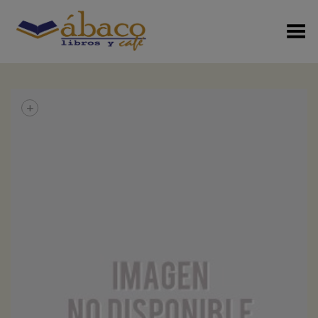
Menú Alterno
+