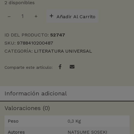
2 disponibles
EL
Añadir Al Carrito
ECO
FANTASMAL
DE
ID DEL PRODUCTO:
52747
UN
SKU:
9788410200487
KOTO
CATEGORÍA:
LITERATURA UNIVERSAL
cantidad
Comparte este artículo:
Información adicional
Valoraciones (0)
Peso
0,3 Kg
Autores
NATSUME SOSEKI