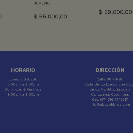
JUVENIL
$
59.000,00
0
$
65.000,00
HORARIO
DIRECCIÓN
Lunes a Sábado
Calle 36 #3-86
8:00am a 9:00pm
Calle de La Iglesia con Cal
Domingos & Festivos
de La Mantilla, Esquina
9:00am a 9:00pm
Cartagena, Colombia.
Cel. (57) 316 7445517
info@abacolibros.com