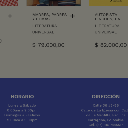
MADRES, PADRES
AUTOPISTA
Y DEMAS
LINCOLN, LA
LITERATURA
LITERATURA
UNIVERSAL
UNIVERSAL
0
$
79.000,00
$
82.000,00
HORARIO
DIRECCIÓN
Lunes a Sábado
Calle 36 #3-86
8:00am a 9:00pm
Calle de La Iglesia con Cal
Domingos & Festivos
de La Mantilla, Esquina
9:00am a 9:00pm
Cartagena, Colombia.
Cel. (57) 316 7445517