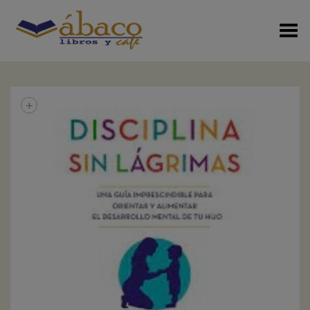
Menú Alterno
+