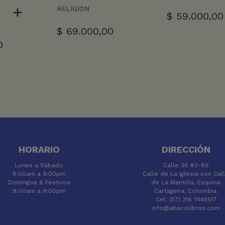
RELIGION
$
59.000,00
$
69.000,00
0
HORARIO
DIRECCIÓN
Lunes a Sábado
Calle 36 #3-86
8:00am a 9:00pm
Calle de La Iglesia con Cal
Domingos & Festivos
de La Mantilla, Esquina
9:00am a 9:00pm
Cartagena, Colombia.
Cel. (57) 316 7445517
info@abacolibros.com