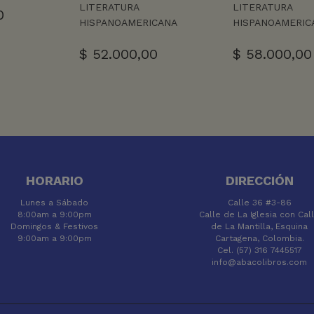
LITERATURA
LITERATURA
0
HISPANOAMERICANA
HISPANOAMERIC
$
52.000,00
$
58.000,00
HORARIO
DIRECCIÓN
Lunes a Sábado
Calle 36 #3-86
8:00am a 9:00pm
Calle de La Iglesia con Cal
Domingos & Festivos
de La Mantilla, Esquina
9:00am a 9:00pm
Cartagena, Colombia.
Cel. (57) 316 7445517
info@abacolibros.com