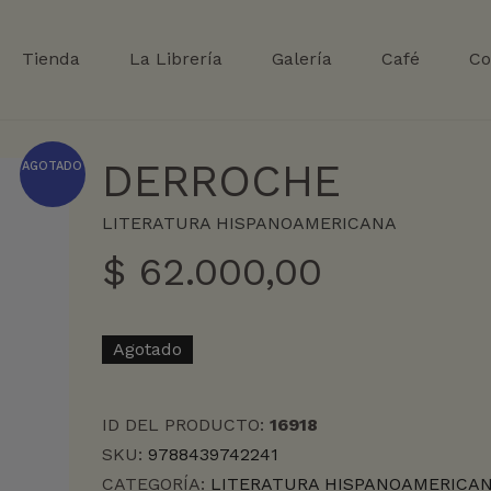
Tienda
La Librería
Galería
Café
Co
DERROCHE
AGOTADO
LITERATURA HISPANOAMERICANA
$
62.000,00
Agotado
ID DEL PRODUCTO:
16918
SKU:
9788439742241
CATEGORÍA:
LITERATURA HISPANOAMERICA