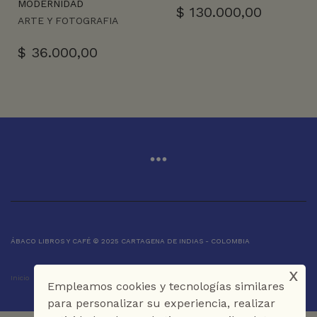
MODERNIDAD
$
130.000,00
ARTE Y FOTOGRAFIA
$
36.000,00
ÁBACO LIBROS Y CAFÉ © 2025 CARTAGENA DE INDIAS - COLOMBIA
x
Inicio
Tienda
La Librería
Galería
Café
Contáctenos
Empleamos cookies y tecnologías similares
para personalizar su experiencia, realizar