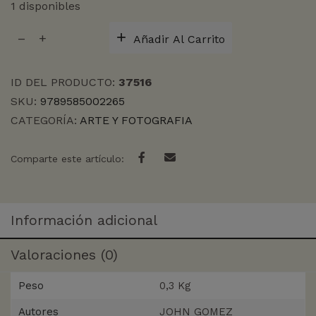
1 disponibles
DEMOCRACIA
Añadir Al Carrito
Y
GOBIERNO
DE
ID DEL PRODUCTO:
37516
FACTO
SKU:
9789585002265
cantidad
CATEGORÍA:
ARTE Y FOTOGRAFIA
Comparte este artículo:
Información adicional
Valoraciones (0)
Peso
0,3 Kg
Autores
JOHN GOMEZ