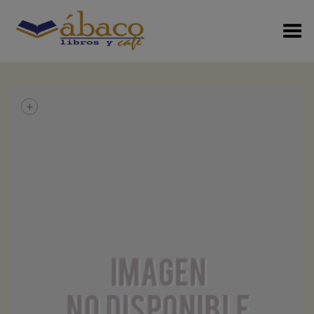
Menú Alterno
+