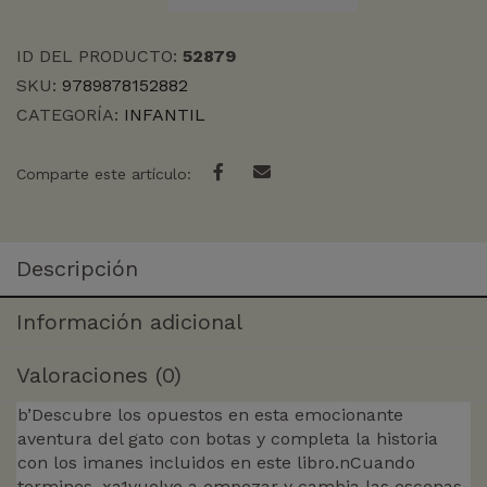
EL
GATO
ID DEL PRODUCTO:
52879
CON
SKU:
9789878152882
BOTAS
CATEGORÍA:
INFANTIL
cantidad
Comparte este artículo:
Descripción
Información adicional
Valoraciones (0)
b’Descubre los opuestos en esta emocionante
aventura del gato con botas y completa la historia
con los imanes incluidos en este libro.nCuando
termines, xa1vuelve a empezar y cambia las escenas