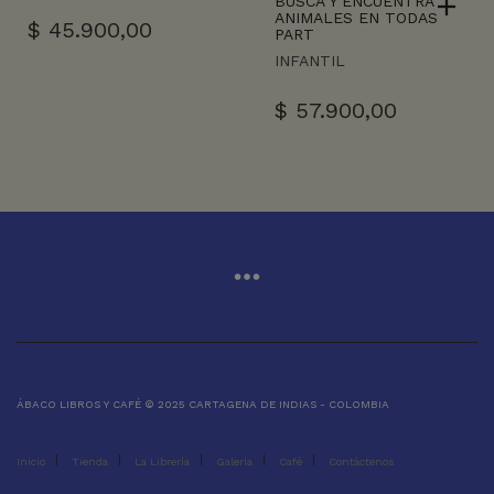
BUSCA Y ENCUENTRA
ANIMALES EN TODAS
$
45.900,00
PART
INFANTIL
$
57.900,00
ÁBACO LIBROS Y CAFÉ © 2025 CARTAGENA DE INDIAS - COLOMBIA
Inicio
Tienda
La Librería
Galería
Café
Contáctenos