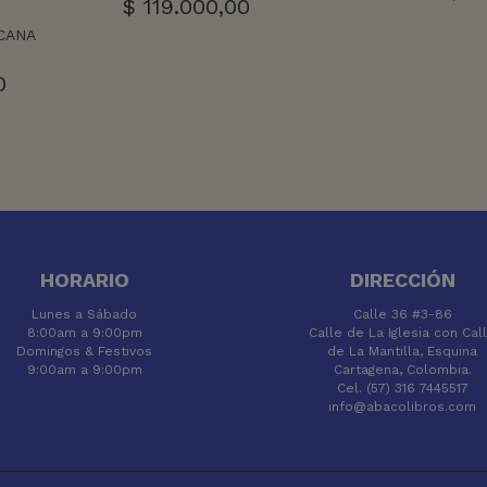
$
119.000,00
CANA
0
HORARIO
DIRECCIÓN
Lunes a Sábado
Calle 36 #3-86
8:00am a 9:00pm
Calle de La Iglesia con Cal
Domingos & Festivos
de La Mantilla, Esquina
9:00am a 9:00pm
Cartagena, Colombia.
Cel. (57) 316 7445517
info@abacolibros.com