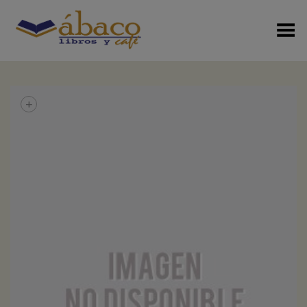
Menú Alterno
+