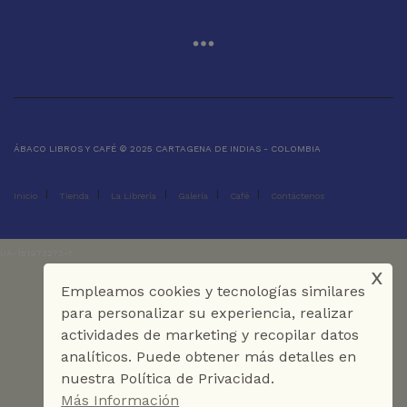
ÁBACO LIBROS Y CAFÉ © 2025 CARTAGENA DE INDIAS - COLOMBIA
Inicio
Tienda
La Librería
Galería
Café
Contáctenos
UA-151973273-1
x
Empleamos cookies y tecnologías similares
para personalizar su experiencia, realizar
actividades de marketing y recopilar datos
analíticos. Puede obtener más detalles en
nuestra Política de Privacidad.
Más Información