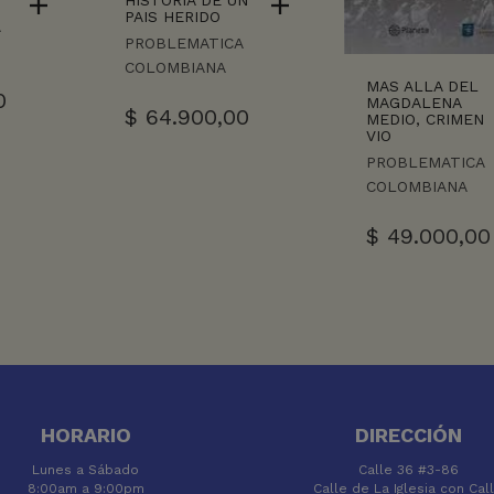
HISTORIA DE UN
PAIS HERIDO
A
PROBLEMATICA
COLOMBIANA
MAS ALLA DEL
0
MAGDALENA
$
64.900,00
MEDIO, CRIMEN
VIO
PROBLEMATICA
COLOMBIANA
$
49.000,00
HORARIO
DIRECCIÓN
Lunes a Sábado
Calle 36 #3-86
8:00am a 9:00pm
Calle de La Iglesia con Cal