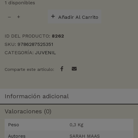
1 disponibles
CIUDAD
Añadir Al Carrito
MEDIALUNA,
CASA
DE
ID DEL PRODUCTO:
8262
CIELO
SKU:
9786287525351
Y
CATEGORÍA:
JUVENIL
ALIENT
cantidad
Comparte este artículo:
Información adicional
Valoraciones (0)
Peso
0,3 Kg
Autores
SARAH MAAS