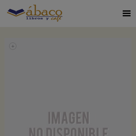
Menú Alterno
+