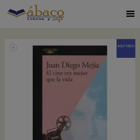
Menú Alterno
+
AGOTADO