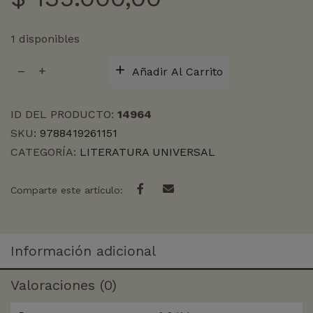
1 disponibles
CHICOS
Añadir Al Carrito
DE
HIDDEN
VALLERY,
ID DEL PRODUCTO:
14964
LOS
SKU:
9788419261151
cantidad
CATEGORÍA:
LITERATURA UNIVERSAL
Comparte este artículo:
Información adicional
Valoraciones (0)