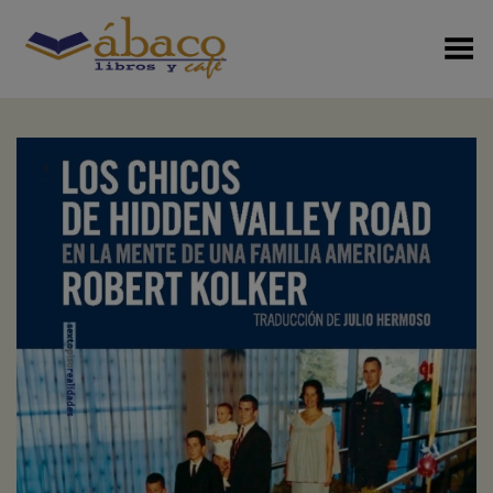
Menú Alterno
+