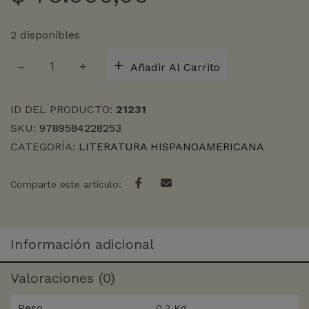
2 disponibles
CABALLO
Añadir Al Carrito
DE
TROYA
1,
ID DEL PRODUCTO:
21231
JERUSALEN
SKU:
9789584228253
cantidad
CATEGORÍA:
LITERATURA HISPANOAMERICANA
Comparte este artículo:
Información adicional
Valoraciones (0)
Peso
0,3 Kg