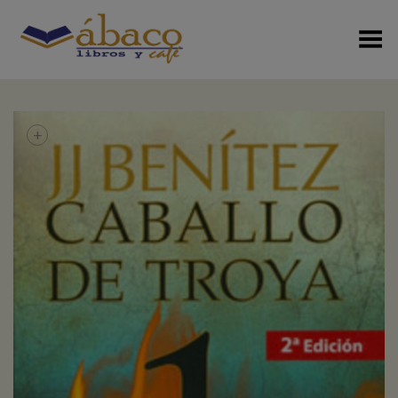
Menú Alterno
+