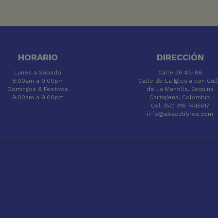
HORARIO
DIRECCIÓN
Lunes a Sábado
Calle 36 #3-86
8:00am a 9:00pm
Calle de La Iglesia con Cal
Domingos & Festivos
de La Mantilla, Esquina
9:00am a 9:00pm
Cartagena, Colombia.
Cel. (57) 316 7445517
info@abacolibros.com