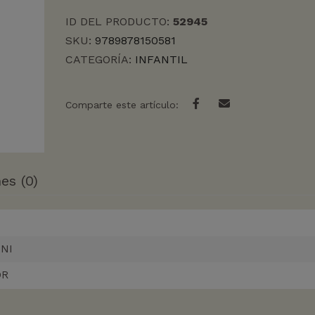
ANIMAL
ID DEL PRODUCTO:
52945
cantidad
SKU:
9789878150581
CATEGORÍA:
INFANTIL
Comparte este artículo:
es (0)
NI
OR