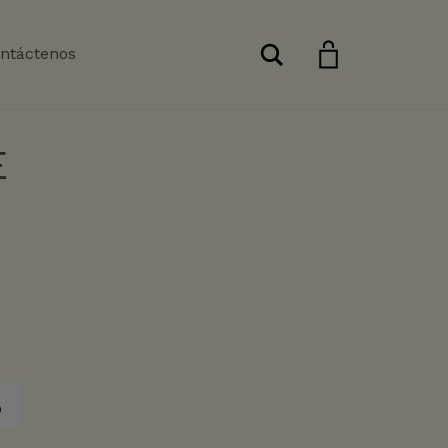
Buscar
ntáctenos
E
o