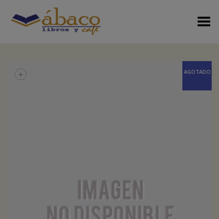
Menú Alterno
+
AGOTADO