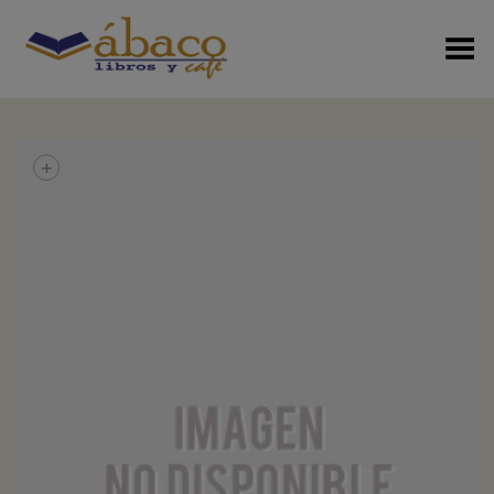
Menú Alterno
+