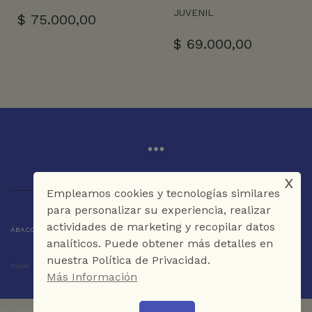
JUVENIL
$
75.000,00
$
69.000,00
x
Empleamos cookies y tecnologías similares
para personalizar su experiencia, realizar
actividades de marketing y recopilar datos
ÁBACO LIBROS Y CAFÉ © 2025 CARTAGENA DE INDIAS - COLOMBIA
analíticos. Puede obtener más detalles en
nuestra Política de Privacidad.
Inicio
Tienda
La Librería
Galería
Café
Contáctenos
Más Información
UA-151973273-1