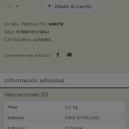
BRUJA
Añadir Al Carrito
DE
LA
BODA,
ID DEL PRODUCTO:
46678
LA
SKU:
9788419131843
cantidad
CATEGORÍA:
JUVENIL
Comparte este artículo:
Información adicional
Valoraciones (0)
Peso
0,3 Kg
Autores
ERIN STERLING
Editorial
TITANIA