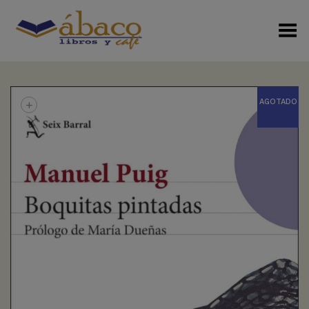
Menú Alterno
+
AGOTADO