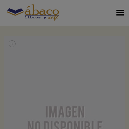
Menú Alterno
+