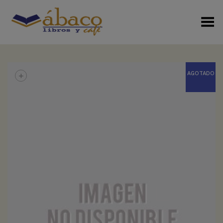
Menú Alterno
+
AGOTADO