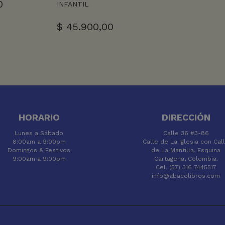
0
INFANTIL
$
45.900,00
HORARIO
DIRECCIÓN
Lunes a Sábado
Calle 36 #3-86
8:00am a 9:00pm
Calle de La Iglesia con Cal
Domingos & Festivos
de La Mantilla, Esquina
9:00am a 9:00pm
Cartagena, Colombia.
Cel. (57) 316 7445517
info@abacolibros.com