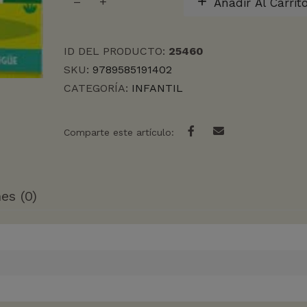
Añadir Al Carrit
DE
BAÑO
ANIMALES
ID DEL PRODUCTO:
25460
DE
LA
SKU:
9789585191402
GRANJA
CATEGORÍA:
INFANTIL
cantidad
Comparte este artículo:
es (0)