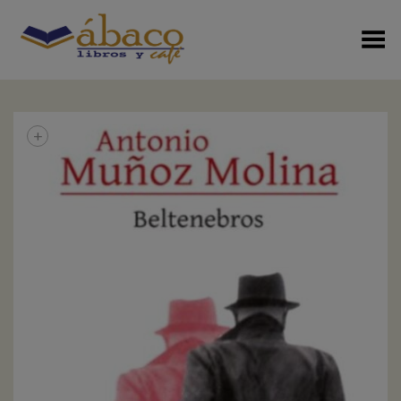
Menú Alterno
+