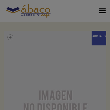
Menú Alterno
+
AGOTADO