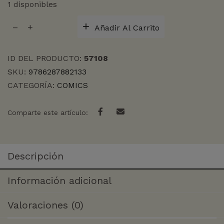
1 disponibles
AS
Añadir Al Carrito
THE
GODS
WILL.
ID DEL PRODUCTO:
57108
LA
SKU:
9786287882133
SECUELA
CATEGORÍA:
COMICS
7
cantidad
Comparte este artículo:
Descripción
Información adicional
Valoraciones (0)