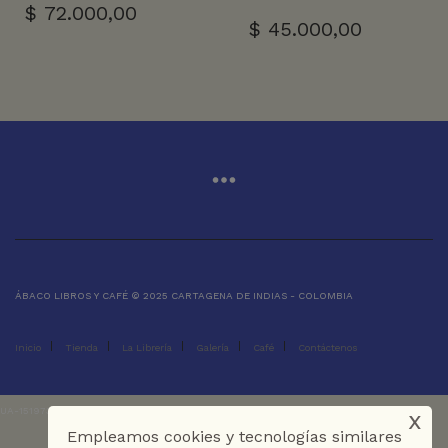
$
72.000,00
$
45.000,00
ÁBACO LIBROS Y CAFÉ © 2025 CARTAGENA DE INDIAS - COLOMBIA
Inicio
Tienda
La Librería
Galería
Café
Contáctenos
x
UA-151973273-1
Empleamos cookies y tecnologías similares