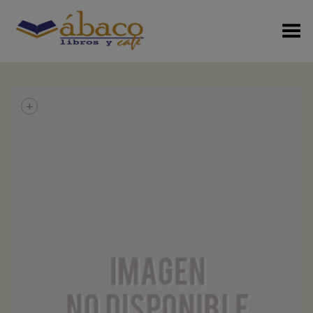
Menú Alterno
+