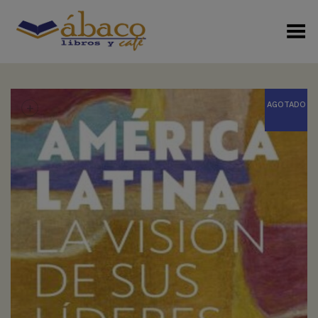
Menú Alterno
+
AGOTADO