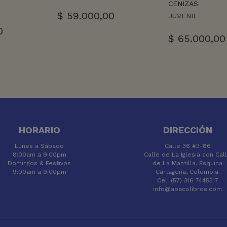
CENIZAS
$
59.000,00
JUVENIL
0
$
65.000,00
HORARIO
DIRECCIÓN
Lunes a Sábado
Calle 36 #3-86
8:00am a 9:00pm
Calle de La Iglesia con Cal
Domingos & Festivos
de La Mantilla, Esquina
9:00am a 9:00pm
Cartagena, Colombia.
Cel. (57) 316 7445517
info@abacolibros.com