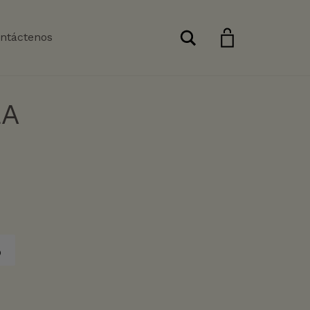
Buscar
ntáctenos
LA
o