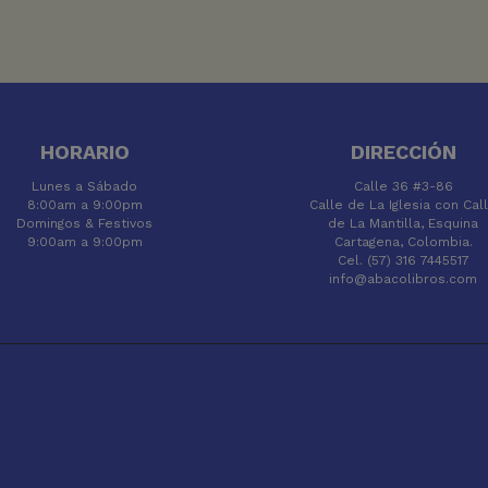
HORARIO
DIRECCIÓN
Lunes a Sábado
Calle 36 #3-86
8:00am a 9:00pm
Calle de La Iglesia con Cal
Domingos & Festivos
de La Mantilla, Esquina
9:00am a 9:00pm
Cartagena, Colombia.
Cel. (57) 316 7445517
info@abacolibros.com