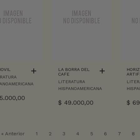
OVIL
LA BORRA DEL
HORI
CAFE
ARTIF
ERATURA
LITERATURA
LITER
PANOAMERICANA
HISPANOAMERICANA
HISP
5.000,00
$
49.000,00
$
69
« Anterior
1
2
3
4
5
6
7
8