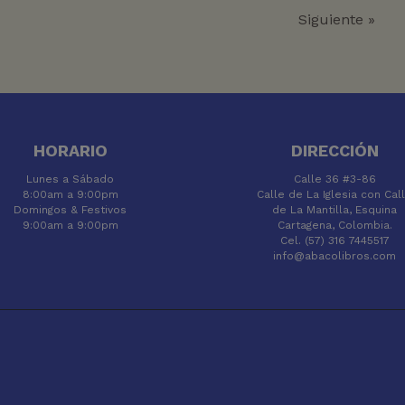
Siguiente »
HORARIO
DIRECCIÓN
Lunes a Sábado
Calle 36 #3-86
8:00am a 9:00pm
Calle de La Iglesia con Cal
Domingos & Festivos
de La Mantilla, Esquina
9:00am a 9:00pm
Cartagena, Colombia.
Cel. (57) 316 7445517
info@abacolibros.com