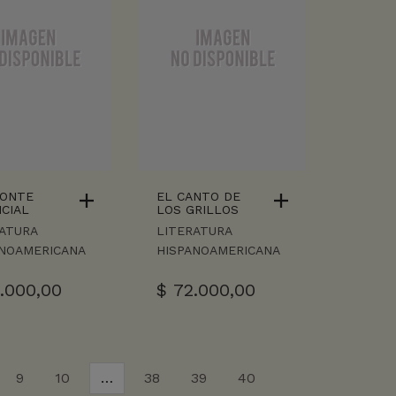
ZONTE
EL CANTO DE
ICIAL
LOS GRILLOS
ATURA
LITERATURA
ANOAMERICANA
HISPANOAMERICANA
.000,00
$
72.000,00
9
10
…
38
39
40