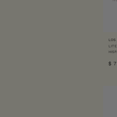
LOS
LIT
HIS
$
7