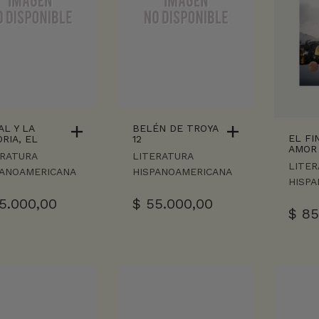
L Y LA
BELÉN DE TROYA
EL FI
RIA, EL
12
AMOR
ERATURA
LITERATURA
LITER
PANOAMERICANA
HISPANOAMERICANA
HISP
5.000,00
$
55.000,00
$
85