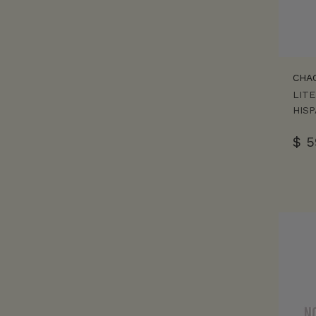
CHA
LIT
HIS
$
5