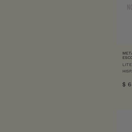
META
ESCO
LIT
HIS
$
6