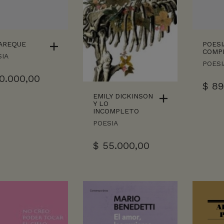
AREQUE
POESI
COMP
IA
POESI
0.000,00
$
89
EMILY DICKINSON
Y LO
INCOMPLETO
POESIA
$
55.000,00