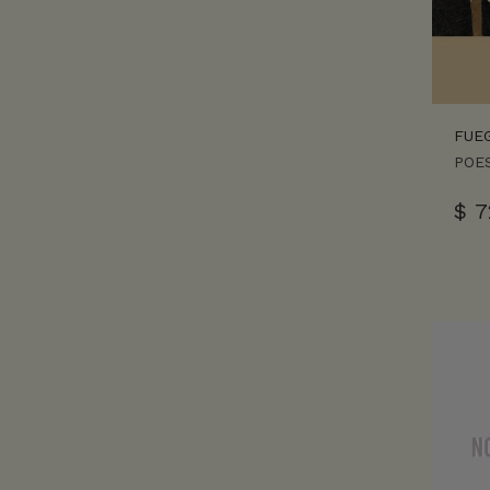
FUE
POES
$
7