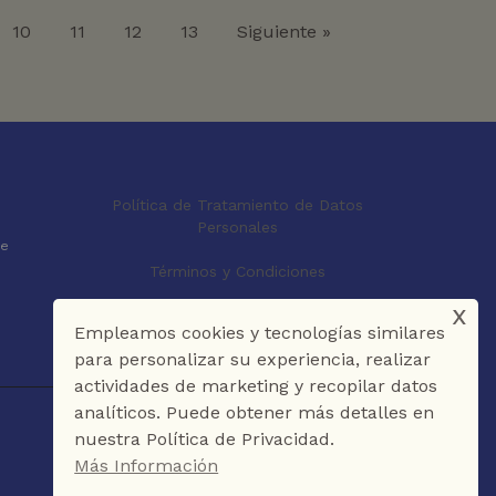
10
11
12
13
Siguiente »
Política de Tratamiento de Datos
Personales
le
Términos y Condiciones
x
Empleamos cookies y tecnologías similares
para personalizar su experiencia, realizar
actividades de marketing y recopilar datos
analíticos. Puede obtener más detalles en
nuestra Política de Privacidad.
Más Información