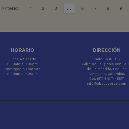
« Anterior
1
2
3
…
6
7
8
9
HORARIO
DIRECCIÓN
Lunes a Sábado
Calle 36 #3-86
8:00am a 9:00pm
Calle de La Iglesia con Cal
Domingos & Festivos
de La Mantilla, Esquina
9:00am a 9:00pm
Cartagena, Colombia.
Cel. (57) 316 7445517
info@abacolibros.com