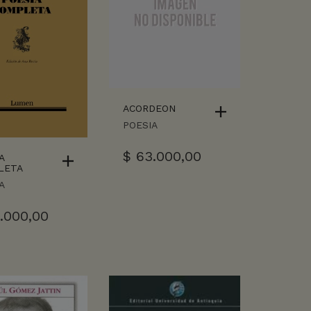
ACORDEON
POESIA
$
63.000,00
A
LETA
A
.000,00