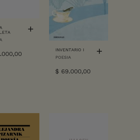
A
LETA
A
INVENTARIO I
.000,00
POESIA
$
69.000,00