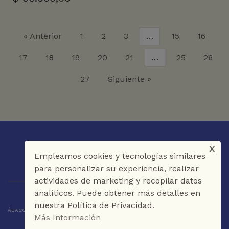
« Anterior
1
2
3
…
15
16
17
18
19
20
21
…
25
26
27
Siguiente »
x
Empleamos cookies y tecnologías similares
para personalizar su experiencia, realizar
actividades de marketing y recopilar datos
analíticos. Puede obtener más detalles en
nuestra Política de Privacidad.
ÁBACO LIBROS Y CAFÉ © 2025 CARTAGENA DE INDIAS - COLOMBIA
Más Información