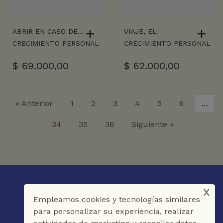
ABRIR EN CASO DE…
VIAJE, EL
CRECIMIENTO PERSONAL
CRECIMIENTO PERSONAL
$
69.000,00
$
62.000,00
« Anterior
1
2
3
4
5
6
…
34
35
36
Siguiente »
x
Empleamos cookies y tecnologías similares
para personalizar su experiencia, realizar