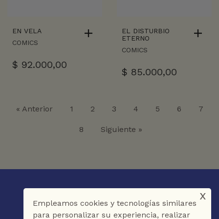
EN VELA
EL DISTURBIO
ETERNO
COMICS
COMICS
$
92.000,00
$
85.000,00
« Anterior
1
2
3
4
5
6
7
8
Siguiente »
x
Empleamos cookies y tecnologías similares
para personalizar su experiencia, realizar