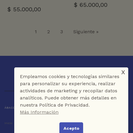
$
65.000,00
$
55.000,00
1
2
3
Siguiente »
x
Empleamos cookies y tecnologías similares
para personalizar su experiencia, realizar
actividades de marketing y recopilar datos
analíticos. Puede obtener más detalles en
nuestra Política de Privacidad.
ÁBACO LIBROS Y CAFÉ © 2025 CARTAGENA DE INDIAS - COLOMBIA
Más Información
Inicio
Tienda
La Librería
Galería
Café
Contáctenos
Acepto