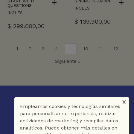
START WITH
SPRING IN JAPAN
QUESTIONS
INGLES
INGLES
$
139.900,00
$
299.000,00
1
2
3
4
…
10
11
12
Siguiente »
x
Empleamos cookies y tecnologías similares
para personalizar su experiencia, realizar
actividades de marketing y recopilar datos
analíticos. Puede obtener más detalles en