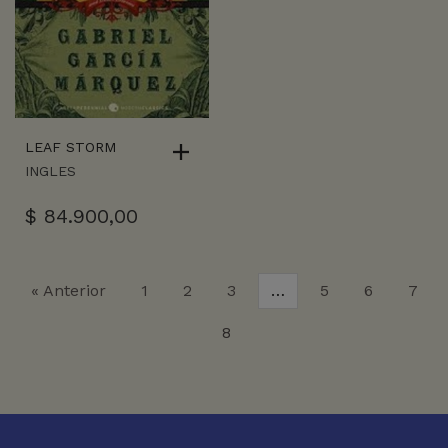
LEAF STORM
INGLES
$
84.900,00
« Anterior
1
2
3
…
5
6
7
8