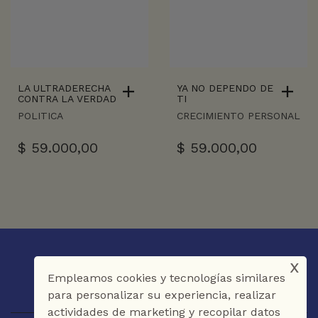
LA ULTRADERECHA
YA NO DEPENDO DE
CONTRA LA VERDAD
TI
POLITICA
CRECIMIENTO PERSONAL
$
59.000,00
$
59.000,00
x
Empleamos cookies y tecnologías similares
para personalizar su experiencia, realizar
actividades de marketing y recopilar datos