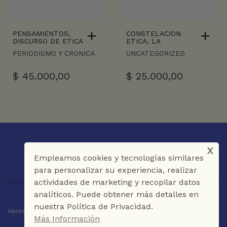
PENSAMIENTOS,
CONSTELACION
DISCURSO DE ETICA
ETICA, LA
PERIODISMO Y CRONICA
UNCATEGORIZED
$
45.000,00
$
25.000,00
x
Empleamos cookies y tecnologías similares
para personalizar su experiencia, realizar
actividades de marketing y recopilar datos
analíticos. Puede obtener más detalles en
nuestra Política de Privacidad.
ÁBACO LIBROS Y CAFÉ © 2025 CARTAGENA DE INDIAS - COLOMBIA
Más Información