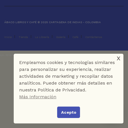
ÁBACO LIBROS Y CAFÉ © 2025 CARTAGENA DE INDIAS - COLOMBIA
Inicio
Tienda
La Librería
Galería
Café
Contáctenos
x
UA-151973273-1
Empleamos cookies y tecnologías similares
para personalizar su experiencia, realizar
actividades de marketing y recopilar datos
analíticos. Puede obtener más detalles en
nuestra Política de Privacidad.
Más Información
Acepto