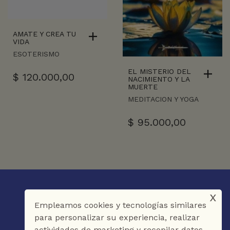
AMATE Y CREA TU
VIDA
ESOTERISMO
EL MISTERIO DEL
$
120.000,00
NACIMIENTO Y LA
MUERTE
MEDITACION Y YOGA
$
95.000,00
x
Empleamos cookies y tecnologías similares
para personalizar su experiencia, realizar
actividades de marketing y recopilar datos