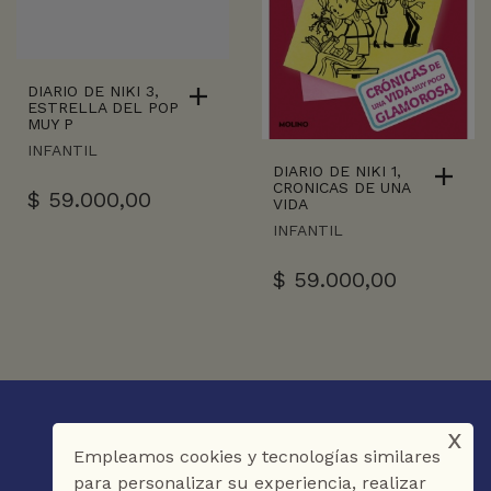
DIARIO DE NIKI 3,
ESTRELLA DEL POP
MUY P
INFANTIL
DIARIO DE NIKI 1,
CRONICAS DE UNA
$
59.000,00
VIDA
INFANTIL
$
59.000,00
x
Empleamos cookies y tecnologías similares
para personalizar su experiencia, realizar