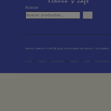
Buscar
ÁBACO LIBROS Y CAFÉ © 2025 CARTAGENA DE INDIAS - COLOMBIA
Inicio
Tienda
La Librería
Galería
Café
Contáctenos
UA-151973273-1