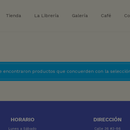
Tienda
La Librería
Galería
Café
Co
e encontraron productos que concuerden con la selección
HORARIO
DIRECCIÓN
Lunes a Sábado
Calle 36 #3-86