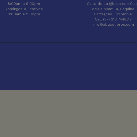
8:00am a 9:00pm
Calle de La Iglesia con Cal
Domingos & Festivos
de La Mantilla, Esquina
9:00am a 9:00pm
Cartagena, Colombia.
Cel. (57) 316 7445517
info@abacolibros.com