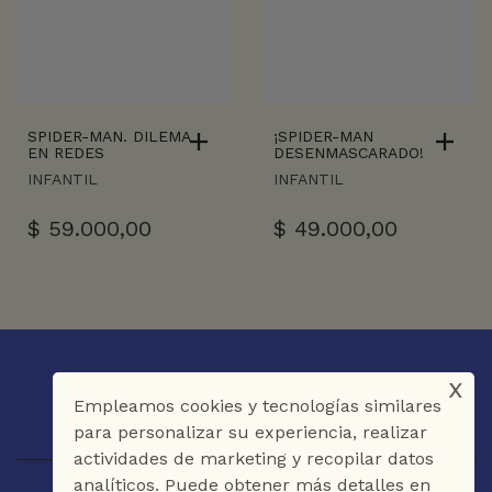
SPIDER-MAN. DILEMA
¡SPIDER-MAN
EN REDES
DESENMASCARADO!
INFANTIL
INFANTIL
$
59.000,00
$
49.000,00
x
Empleamos cookies y tecnologías similares
para personalizar su experiencia, realizar
actividades de marketing y recopilar datos
analíticos. Puede obtener más detalles en