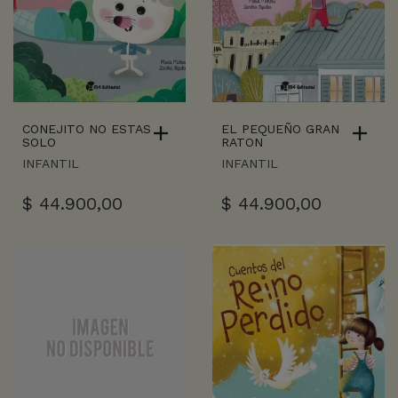
CONEJITO NO ESTAS
EL PEQUEÑO GRAN
SOLO
RATON
INFANTIL
INFANTIL
$
44.900,00
$
44.900,00