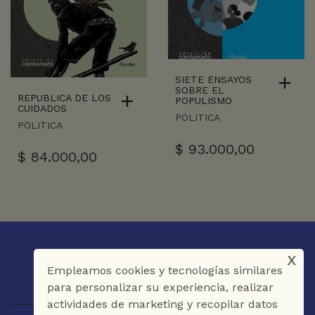
SIETE ENSAYOS
SOBRE EL
REPUBLICA DE LOS
POPULISMO
CUIDADOS
POLITICA
POLITICA
$
93.000,00
$
84.000,00
x
Empleamos cookies y tecnologías similares
para personalizar su experiencia, realizar
actividades de marketing y recopilar datos