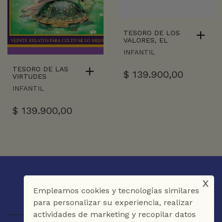
TESORO DE LOS
VALORES, EL
INFANTIL
TESORO DE LAS
$
139.900,00
VIRTUDES
INFANTIL
$
139.900,00
x
Empleamos cookies y tecnologías similares
para personalizar su experiencia, realizar
actividades de marketing y recopilar datos